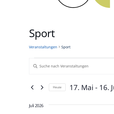
Sport
Veranstaltungen
Sport
Veranstaltungen
Veranstaltungen
Geben
Sie
Such-
Das
und
Schlüsselwort.
17. Mai
 - 
16. J
Heute
Suche
Ansichtennavigation
nach
Datum
Veranstaltungen
wählen.
Juli 2026
Schlüsselwort.