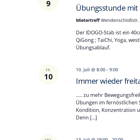
9
Übungsstunde mit
Mietertreff
Wendenschloßstr. 
Der IDOGO-Stab ist ein 40
QiGong ; TaiChi, Yoga, wes
Übungsablauf.
10. Juli @ 8:00
-
9:00
FR.
10
Immer wieder frei
..... zu mehr Bewegungsfrei
Übungen im fernöstlichen 
Kondition, Konzentration un
Denn […]
13. Juli @ 19:00
-
20:00
MO.