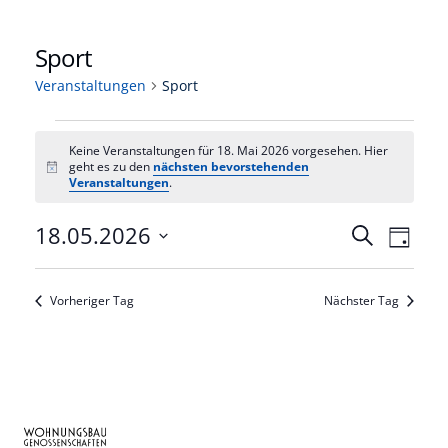
Sport
Veranstaltungen
Sport
Veranstaltungen
Keine Veranstaltungen für 18. Mai 2026 vorgesehen. Hier
für
geht es zu den
nächsten bevorstehenden
Hinweis
Veranstaltungen
.
18.
Veranst
18.05.2026
Vera
Mai
Suche
Tag
Datum
Ansi
Such-
2026
wählen.
Navi
und
Vorheriger Tag
Nächster Tag
Ansicht