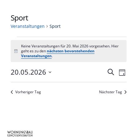
Sport
Veranstaltungen
Sport
Veranstaltungen
Keine Veranstaltungen für 20. Mai 2026 vorgesehen. Hier
für
geht es zu den
nächsten bevorstehenden
Hinweis
Veranstaltungen
.
20.
Veranst
20.05.2026
Vera
Mai
Suche
Tag
Datum
Ansi
Such-
2026
wählen.
Navi
und
Vorheriger Tag
Nächster Tag
Ansicht