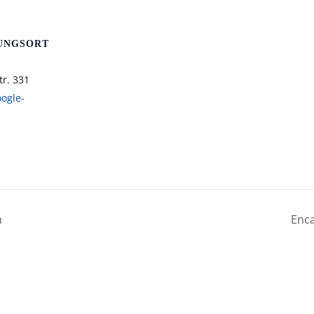
UNGSORT
r. 331
ogle-
n
Enca