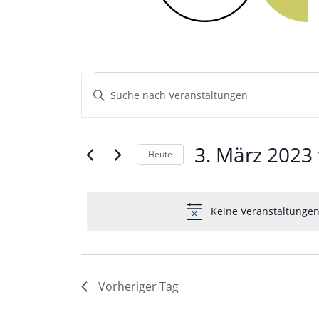
Veranstaltungen
Veranstaltungen
Geben
Sie
Such-
für
Das
und
Schlüsselwort.
3.
3. März 2023
Heute
Suche
Ansichtennavigation
nach
Datum
März
Veranstaltungen
wählen.
Schlüsselwort.
Keine Veranstaltungen
2023
Vorheriger Tag