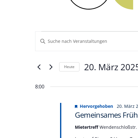
Veranstaltungen
Veranstaltungen
Geben
Sie
Such-
für
Das
und
Schlüsselwort.
20.
20. März 202
Heute
Suche
Ansichtennavigation
nach
Datum
März
Veranstaltungen
wählen.
8:00
Schlüsselwort.
2025
Hervorgehoben
20. März 
Gemeinsames Frühl
Mietertreff
Wendenschloßstr. 