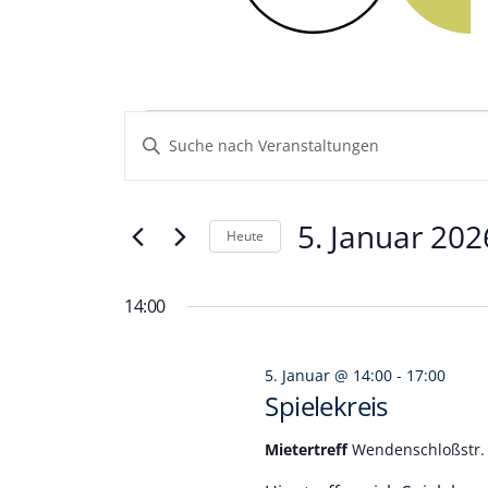
Veranstaltungen
Veranstaltungen
Geben
Sie
Such-
für
Das
und
Schlüsselwort.
5.
5. Januar 202
Heute
Suche
Ansichtennavigation
nach
Datum
Januar
Veranstaltungen
wählen.
14:00
Schlüsselwort.
2026
5. Januar @ 14:00
-
17:00
Spielekreis
Mietertreff
Wendenschloßstr. 