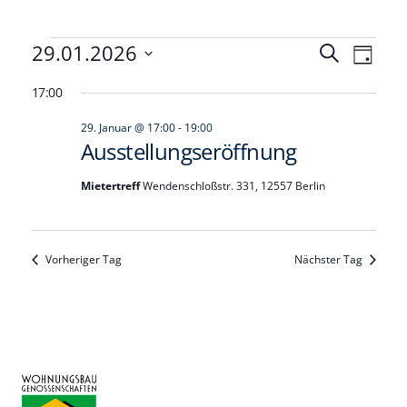
Veranstaltungen
Veranst
29.01.2026
Vera
Suche
Tag
Datum
Ansi
Such-
für
17:00
wählen.
Navi
und
29.
29. Januar @ 17:00
-
19:00
Ansicht
Ausstellungseröffnung
Januar
Mietertreff
Wendenschloßstr. 331, 12557 Berlin
2026
Vorheriger Tag
Nächster Tag