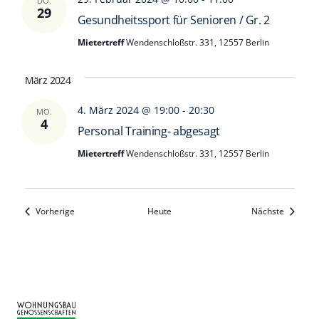
DO.
29
Gesundheitssport für Senioren / Gr. 2
Mietertreff
Wendenschloßstr. 331, 12557 Berlin
März 2024
4. März 2024 @ 19:00
-
20:30
MO.
4
Personal Training- abgesagt
Mietertreff
Wendenschloßstr. 331, 12557 Berlin
Veranstaltungen
Veransta
Vorherige
Heute
Nächste