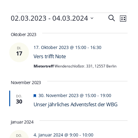
Veranstaltungen
Veranst
02.03.2023
 - 
04.03.2024
Vera
Suche
Liste
Datum
Ansi
Such-
wählen.
Oktober 2023
Navi
und
17. Oktober 2023 @ 15:00
-
16:30
Ansicht
DI.
17
Vers trifft Note
Mietertreff
Wendenschloßstr. 331, 12557 Berlin
November 2023
Hervorgehoben
30. November 2023 @ 15:00
-
19:00
DO.
30
Unser jährliches Adventsfest der WBG
Januar 2024
4. Januar 2024 @ 9:00
-
10:00
DO.