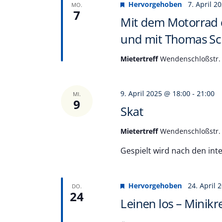
Hervorgehoben
7. April 2
MO.
7
Mit dem Motorrad d
und mit Thomas S
Mietertreff
Wendenschloßstr. 
9. April 2025 @ 18:00
-
21:00
MI.
9
Skat
Mietertreff
Wendenschloßstr. 
Gespielt wird nach den int
Hervorgehoben
24. April 
DO.
24
Leinen los – Minikr