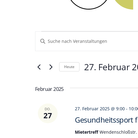
Veranstaltungen
Veranstaltungen
Geben
Sie
Such-
Das
und
Schlüsselwort.
27. Februar 
Heute
Suche
Ansichtennavigation
nach
Datum
Veranstaltungen
wählen.
Februar 2025
Schlüsselwort.
27. Februar 2025 @ 9:00
-
10:0
DO.
27
Gesundheitssport fü
Mietertreff
Wendenschloßstr. 