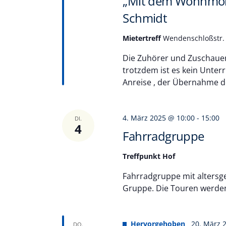
„Mit dem Wohnmobi
Schmidt
Mietertreff
Wendenschloßstr. 
Die Zuhörer und Zuschauer
trotzdem ist es kein Unterr
Anreise , der Übernahme 
4. März 2025 @ 10:00
-
15:00
DI.
4
Fahrradgruppe
Treffpunkt Hof
Fahrradgruppe mit altersge
Gruppe. Die Touren werden 
Hervorgehoben
20. März 
DO.