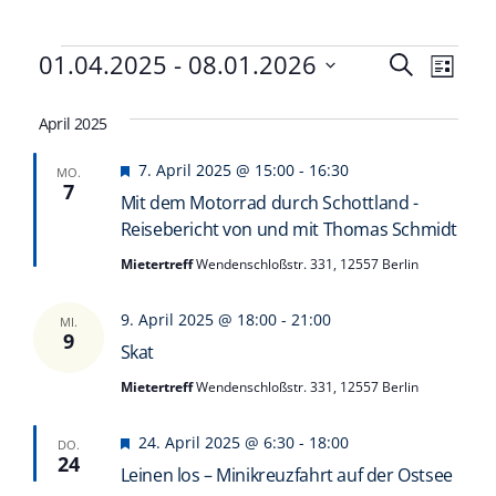
Veranstaltungen
Veranst
01.04.2025
 - 
08.01.2026
Vera
Suche
Liste
Datum
Ansi
Such-
wählen.
April 2025
Navi
und
Hervorgehoben
7. April 2025 @ 15:00
-
16:30
Ansicht
MO.
7
Mit dem Motorrad durch Schottland -
Reisebericht von und mit Thomas Schmidt
Mietertreff
Wendenschloßstr. 331, 12557 Berlin
9. April 2025 @ 18:00
-
21:00
MI.
9
Skat
Mietertreff
Wendenschloßstr. 331, 12557 Berlin
Hervorgehoben
24. April 2025 @ 6:30
-
18:00
DO.
24
Leinen los – Minikreuzfahrt auf der Ostsee