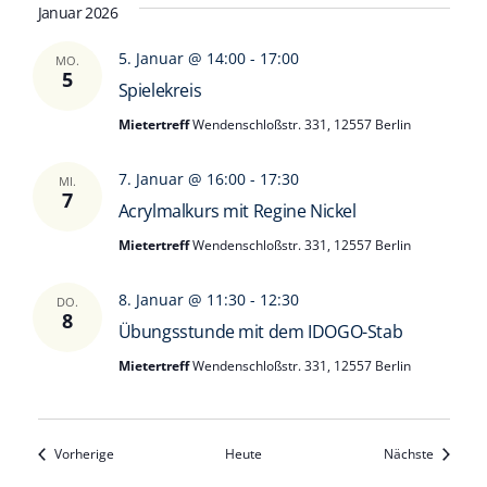
Januar 2026
5. Januar @ 14:00
-
17:00
MO.
5
Spielekreis
Mietertreff
Wendenschloßstr. 331, 12557 Berlin
7. Januar @ 16:00
-
17:30
MI.
7
Acrylmalkurs mit Regine Nickel
Mietertreff
Wendenschloßstr. 331, 12557 Berlin
8. Januar @ 11:30
-
12:30
DO.
8
Übungsstunde mit dem IDOGO-Stab
Mietertreff
Wendenschloßstr. 331, 12557 Berlin
Veranstaltungen
Veransta
Vorherige
Heute
Nächste