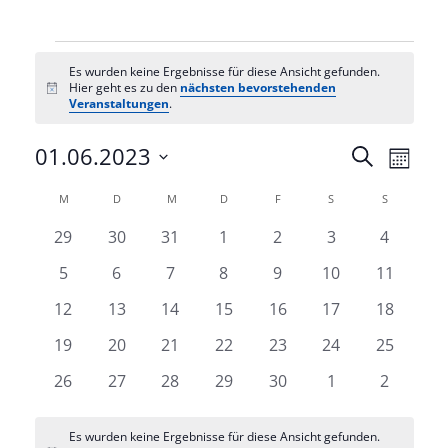
Veranstaltungen
Es wurden keine Ergebnisse für diese Ansicht gefunden.
Hier geht es zu den
nächsten bevorstehenden
Hinweis
Veranstaltungen
.
Veranst
01.06.2023
Vera
Suche
Monat
Datum
Ansi
Such-
Kalender
M
MONTAG
D
DIENSTAG
M
MITTWOCH
D
DONNERSTAG
F
FREITAG
S
SAMSTAG
S
SONNTAG
wählen.
Navi
und
von
0
0
0
0
0
0
0
29
30
31
1
2
3
4
Ansicht
Veranstaltungen
Veranstaltungen
Veranstaltungen
Veranstaltungen
Veranstaltungen
Veranstaltunge
Veransta
Veranstaltungen
0
0
0
0
0
0
0
5
6
7
8
9
10
11
Veranstaltungen
Veranstaltungen
Veranstaltungen
Veranstaltungen
Veranstaltungen
Veranstaltungen
Veransta
0
0
0
0
0
0
0
12
13
14
15
16
17
18
Veranstaltungen
Veranstaltungen
Veranstaltungen
Veranstaltungen
Veranstaltungen
Veranstaltungen
Veransta
0
0
0
0
0
0
0
19
20
21
22
23
24
25
Veranstaltungen
Veranstaltungen
Veranstaltungen
Veranstaltungen
Veranstaltungen
Veranstaltungen
Veransta
0
0
0
0
0
0
0
26
27
28
29
30
1
2
Veranstaltungen
Veranstaltungen
Veranstaltungen
Veranstaltungen
Veranstaltungen
Veranstaltunge
Veransta
Es wurden keine Ergebnisse für diese Ansicht gefunden.