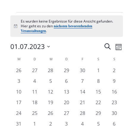
Veranstaltungen
Es wurden keine Ergebnisse für diese Ansicht gefunden.
Hier geht es zu den
nächsten bevorstehenden
Hinweis
.
Veranstaltungen
Veranst
01.07.2023
Vera
Suche
Monat
Datum
Ansi
Such-
Kalender
M
MONTAG
D
DIENSTAG
M
MITTWOCH
D
DONNERSTAG
F
FREITAG
S
SAMSTAG
S
SONNTAG
wählen.
Navi
und
von
0
0
0
0
0
0
0
26
27
28
29
30
1
2
Ansicht
Veranstaltungen
Veranstaltungen
Veranstaltungen
Veranstaltungen
Veranstaltungen
Veranstaltunge
Veransta
Veranstaltungen
0
0
0
0
0
0
0
3
4
5
6
7
8
9
Veranstaltungen
Veranstaltungen
Veranstaltungen
Veranstaltungen
Veranstaltungen
Veranstaltunge
Veransta
0
0
0
0
0
0
0
10
11
12
13
14
15
16
Veranstaltungen
Veranstaltungen
Veranstaltungen
Veranstaltungen
Veranstaltungen
Veranstaltungen
Veransta
0
0
0
0
0
0
0
17
18
19
20
21
22
23
Veranstaltungen
Veranstaltungen
Veranstaltungen
Veranstaltungen
Veranstaltungen
Veranstaltungen
Veransta
0
0
0
0
0
0
0
24
25
26
27
28
29
30
Veranstaltungen
Veranstaltungen
Veranstaltungen
Veranstaltungen
Veranstaltungen
Veranstaltungen
Veransta
0
0
0
0
0
0
0
31
1
2
3
4
5
6
Veranstaltungen
Veranstaltungen
Veranstaltungen
Veranstaltungen
Veranstaltungen
Veranstaltunge
Veransta